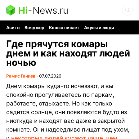
Hi
-
News.ru
Авито
Вояджер
Кошка писает
Акулы и люди
Ядерная война
Ядовитые пауки
Судоку и пазлы
Где прячутся комары
днем и как находят людей
ночью
Рамис Ганиев
∙
07.07.2026
Днем комары куда-то исчезают, и вы
спокойно прогуливаетесь по паркам,
работаете, отдыхаете. Но как только
садится солнце, они появляются будто из
ниоткуда и находят вас даже в закрытой
комнате. Они надоедливо пищат под ухом,
и
некоторых людей кусают чаще, чем