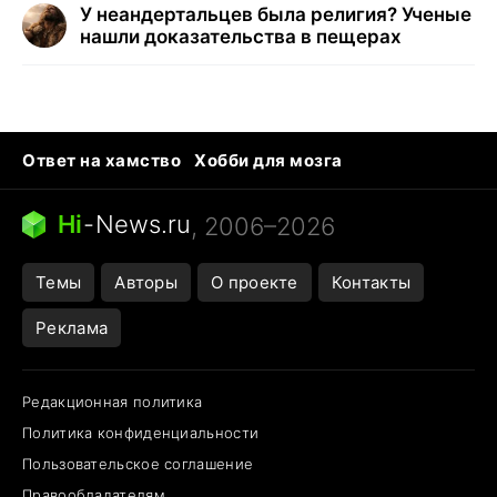
У неандертальцев была религия? Ученые
нашли доказательства в пещерах
Ответ на хамство
Хобби для мозга
Бензин 100 и 95
Тунцы в океанариуме
Следующая пандемия
Google Maps открытие
Hi
-
News.ru
, 2006–2026
Темы
Авторы
О проекте
Контакты
Реклама
Редакционная политика
Политика конфиденциальности
Пользовательское соглашение
Правообладателям