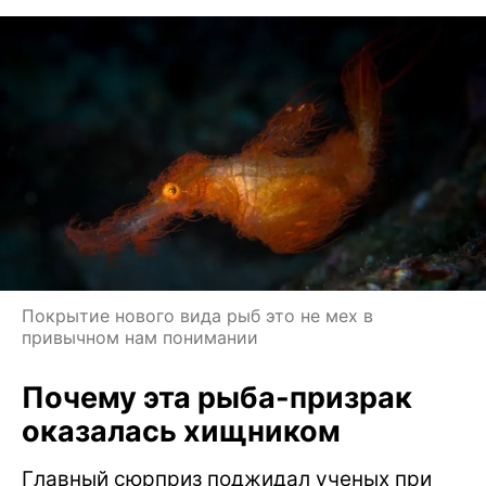
Покрытие нового вида рыб это не мех в
привычном нам понимании
Почему эта рыба-призрак
оказалась хищником
Главный сюрприз поджидал ученых при