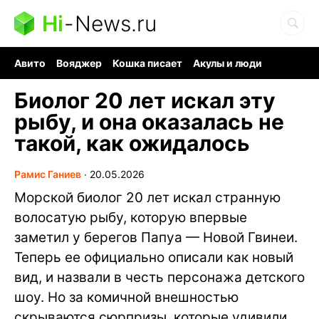
Hi
-
News.ru
Авито
Вояджер
Кошка писает
Акулы и люди
Ядерная война
Судоку и пазлы
Ядовитые пауки
Биолог 20 лет искал эту
рыбу, и она оказалась не
такой, как ожидалось
Рамис Ганиев
∙
20.05.2026
Морской биолог 20 лет искал странную
волосатую рыбу, которую впервые
заметил у берегов Папуа — Новой Гвинеи.
Теперь ее официально описали как новый
вид, и назвали в честь персонажа детского
шоу. Но за комичной внешностью
скрываются сюрпризы, которые удивили