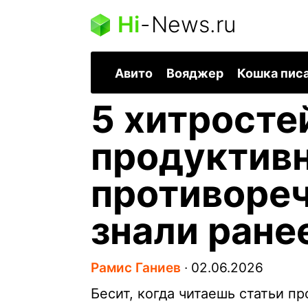
Hi
-
News.ru
Авито
Вояджер
Кошка пис
5 хитросте
продуктивн
противореч
знали ране
Рамис Ганиев
∙
02.06.2026
Бесит, когда читаешь статьи п