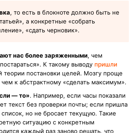
вка
, то есть в блокноте должно быть не
татьей», а конкретные «собрать
пление», «сдать черновик».
лают нас более заряженными
, чем
 постараться». К такому выводу
пришли
й теории постановки целей. Мозгу проще
, чем к абстрактному «сделать максимум».
сли — то»
. Например, если часы показали
шет текст без проверки почты; если пришла
в список, но не бросает текущую. Такие
кретную ситуацию с конкретным
одится каждый раз заново решать, что