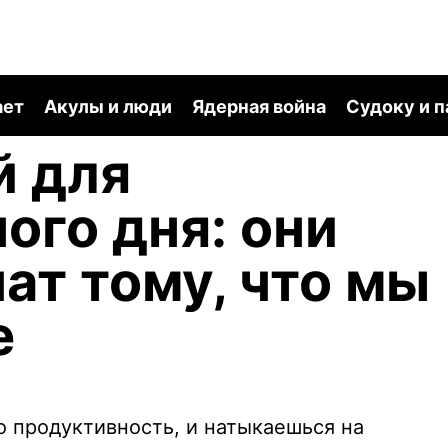
ает
Акулы и люди
Ядерная война
Судоку и 
й для
ого дня: они
ат тому, что мы
е
ро продуктивность, и натыкаешься на