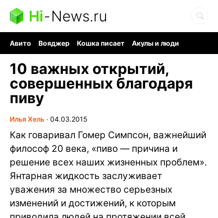
Hi
-
News.ru
Авито
Вояджер
Кошка писает
Акулы и люди
Ядерная война
Судоку и пазлы
Ядовитые пауки
10 важных открытий,
совершенных благодаря
пиву
Илья Хель
∙
04.03.2015
Как говаривал Гомер Симпсон, важнейший
философ 20 века, «пиво — причина и
решение всех наших жизненных проблем».
Янтарная жидкость заслуживает
уважения за множество серьезных
изменений и достижений, к которым
приводила людей на протяжении всей