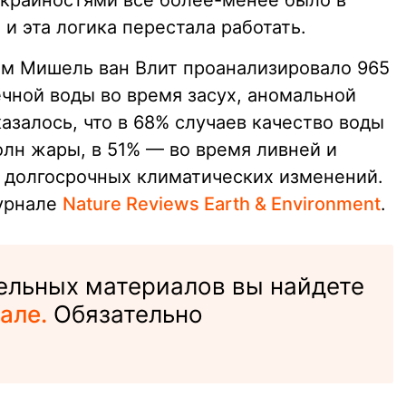
крайностями все более-менее было в
 и эта логика перестала работать.
ом Мишель ван Влит проанализировало 965
ечной воды во время засух, аномальной
азалось, что в 68% случаев качество воды
олн жары, в 51% — во время ливней и
е долгосрочных климатических изменений.
журнале
Nature Reviews Earth & Environment
.
ельных материалов вы найдете
але.
Обязательно