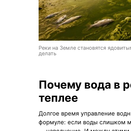
Реки на Земле становятся ядовитым
делать
Почему вода в р
теплее
Долгое время управление водн
формуле: если воды слишком ма