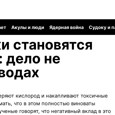
ает
Акулы и люди
Ядерная война
Судоку и 
и становятся
 дело не
аводах
теряют кислород и накапливают токсичные
ать, что в этом полностью виноваты
ученые говорят, что негативный вклад в это