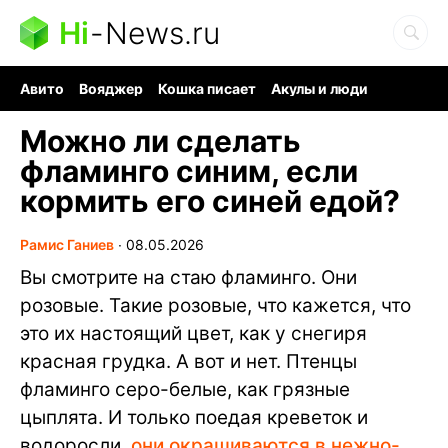
Hi
-
News.ru
Авито
Вояджер
Кошка писает
Акулы и люди
Ядерная война
Ядовитые пауки
Судоку и пазлы
Можно ли сделать
фламинго синим, если
кормить его синей едой?
Рамис Ганиев
∙
08.05.2026
Вы смотрите на стаю фламинго. Они
розовые. Такие розовые, что кажется, что
это их настоящий цвет, как у снегиря
красная грудка. А вот и нет. Птенцы
фламинго серо-белые, как грязные
цыплята. И только поедая креветок и
водоросли,
они окрашиваются в нежно-