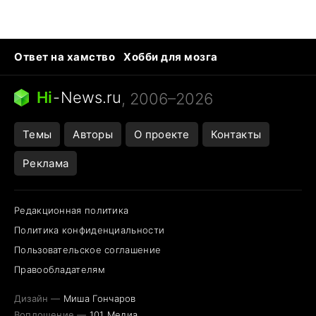
Ответ на хамство
Хобби для мозга
Бензин 100 vs 95
Тунцы в океанариуме
Следующая пандемия
Google Maps открытие
Hi
-
News.ru
, 2006–2026
Темы
Авторы
О проекте
Контакты
Реклама
Редакционная политика
Политика конфиденциальности
Пользовательское соглашение
Правообладателям
Дизайн —
Миша Гончаров
Воплощение —
101 Медиа