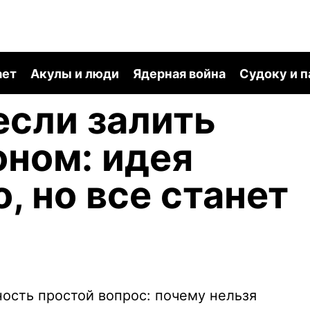
ает
Акулы и люди
Ядерная война
Судоку и 
если залить
оном: идея
, но все станет
ность простой вопрос: почему нельзя