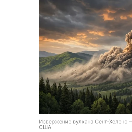
Извержение вулкана Сент-Хеленс 
США