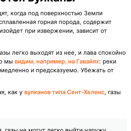
ят, когда под поверхностью Земли
асплавленная горная порода, содержит
оизойдет при извержении, зависит от
азы легко выходят из нее, и лава спокойно
то мы
видим, например, на Гавайях
: реки
медленно и предсказуемо. Убежать от
ая, как у
вулканов типа Сент-Хеленс
, газы
я, газы не могут легко выйти наружу.