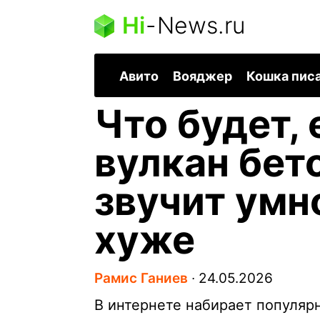
Hi
-
News.ru
Авито
Вояджер
Кошка пис
Что будет, 
вулкан бет
звучит умно
хуже
Рамис Ганиев
∙
24.05.2026
В интернете набирает популяр