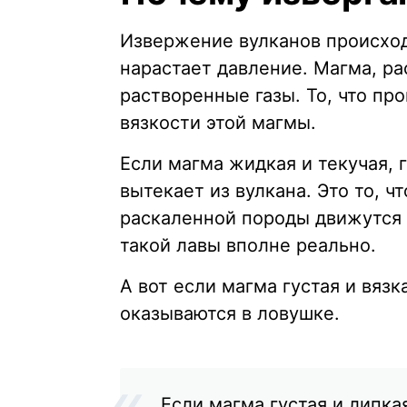
Извержение вулканов происход
нарастает давление. Магма, р
растворенные газы. То, что пр
вязкости этой магмы.
Если магма жидкая и текучая, г
вытекает из вулкана. Это то, ч
раскаленной породы движутся 
такой лавы вполне реально.
А вот если магма густая и вязк
оказываются в ловушке.
Если магма густая и липка