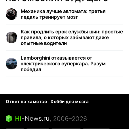
Механика лучше автомата: третья
педаль тренирует мозг
Как продлить срок службы шин: простые
правила, о которых забывают даже
опытные водители
Lamborghini отказывается от
электрического суперкара. Разум
победил
Ответ на хамство
Хобби для мозга
Бензин 100 и 95
Тунцы в океанариуме
Следующая пандемия
Google Maps открытие
Hi
-
News.ru
, 2006–2026