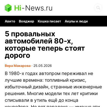
Hi
-
News.ru
Авито
Вояджер
Кошка писает
Акулы и люди
Ядерная война
Судоку и пазлы
Ядовитые пауки
5 провальных
автомобилей 80-х,
которые теперь стоят
дорого
Вера Макарова
∙
25.05.2026
В 1980-х годах автопром переживал не
лучшие времена: топливный кризис,
избыточный дизайн, странные инженерные
решения. Многие модели тех лет критики
списывали в утиль ещё до конца
конвейера. Но вот парадокс —
именно эти