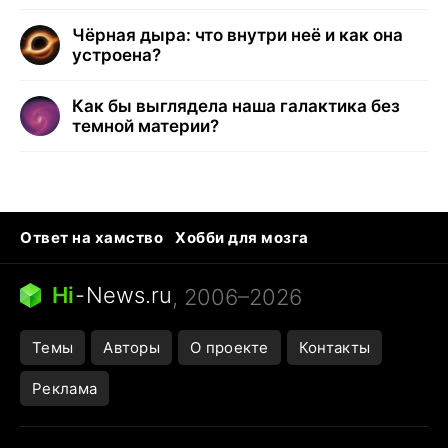
Чёрная дыра: что внутри неё и как она
устроена?
Как бы выглядела наша галактика без
темной материи?
Ответ на хамство
Хобби для мозга
Бензин 100 и 95
Тунцы в океанариуме
Следующая пандемия
Google Maps открытие
Hi
-
News.ru
, 2006–2026
Темы
Авторы
О проекте
Контакты
Реклама