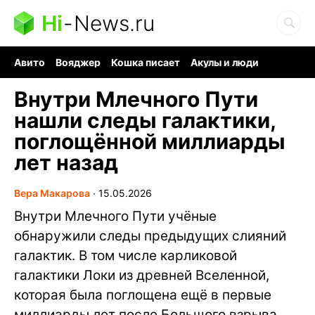
Hi
-
News.ru
Авито
Вояджер
Кошка писает
Акулы и люди
Ядерная война
Судоку и пазлы
Ядовитые пауки
Внутри Млечного Пути
нашли следы галактики,
поглощённой миллиарды
лет назад
Вера Макарова
∙
15.05.2026
Внутри Млечного Пути учёные
обнаружили следы предыдущих слияний
галактик. В том числе карликовой
галактики Локи из древней Вселенной,
которая была поглощена ещё в первые
миллиарды лет после Большого взрыва.