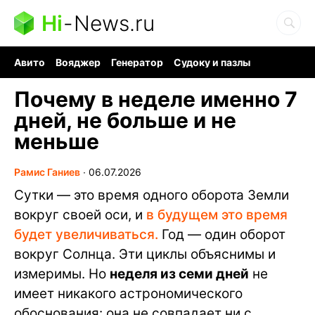
Hi
-
News.ru
Авито
Вояджер
Генератор
Судоку и пазлы
Хобби для мозга
Бензин 100 vs 95
Следующая пандемия
Почему в неделе именно 7
дней, не больше и не
меньше
Рамис Ганиев
∙
06.07.2026
Сутки — это время одного оборота Земли
вокруг своей оси, и
в будущем это время
будет увеличиваться.
Год — один оборот
вокруг Солнца. Эти циклы объяснимы и
измеримы. Но
неделя из семи дней
не
имеет никакого астрономического
обоснования: она не совпадает ни с