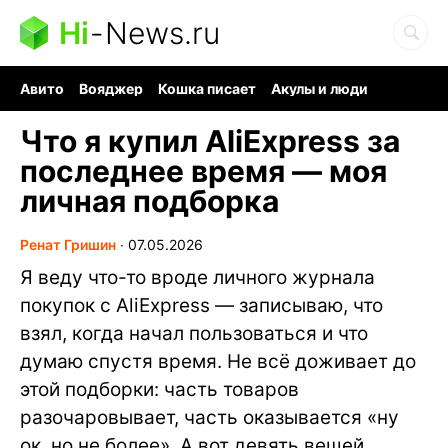
Hi
-
News.ru
Авито
Вояджер
Кошка писает
Акулы и люди
Ядерная война
Ядовитые пауки
Судоку и пазлы
Что я купил AliExpress за
последнее время — моя
личная подборка
Ренат Гришин
∙
07.05.2026
Я веду что-то вроде личного журнала
покупок с AliExpress — записываю, что
взял, когда начал пользоваться и что
думаю спустя время. Не всё доживает до
этой подборки: часть товаров
разочаровывает, часть оказывается «ну
ок, но не более». А вот девять вещей,