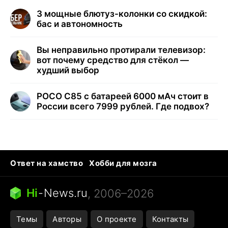
3 мощные блютуз-колонки со скидкой:
бас и автономность
Вы неправильно протирали телевизор:
вот почему средство для стёкол —
худший выбор
POCO C85 с батареей 6000 мАч стоит в
России всего 7999 рублей. Где подвох?
Ответ на хамство
Хобби для мозга
Бензин 100 vs 95
Тунцы в океанариуме
Следующая пандемия
Google Maps открытие
Hi
-
News.ru
, 2006–2026
Темы
Авторы
О проекте
Контакты