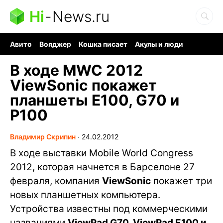
Hi
-
News.ru
Авито
Вояджер
Кошка писает
Акулы и люди
Ядерная война
Судоку и пазлы
Ядовитые пауки
В ходе MWC 2012
ViewSonic покажет
планшеты E100, G70 и
P100
Владимир Скрипин
∙
24.02.2012
В ходе выставки Mobile World Congress
2012, которая начнется в Барселоне 27
февраля, компания
ViewSonic
покажет три
новых планшетных компьютера.
Устройства известны под коммерческими
названиями
ViewPad G70, ViewPad E100 и