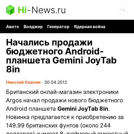
Hi
-
News.ru
Авито
Вояджер
Генератор
Ядерная война
Судоку и пазлы
Бензин 100 и 95
Хобби для мозга
Начались продажи
бюджетного Android-
планшета Gemini JoyTab
8in
Николай Хижняк
∙
30.04.2012
Британский онлай-магазин электроники
Argos начал продажи нового бюджетного
Android планшета
Gemini JoyTab 8in
.
Новинка предлагается к приобретению за
149.99 британских фунтов (около 244
долларов) и имеет 8-дюймовый емкостный