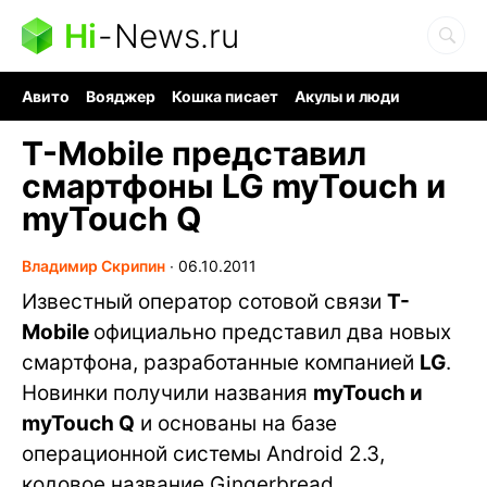
Hi
-
News.ru
Авито
Вояджер
Кошка писает
Акулы и люди
Ядерная война
Ядовитые пауки
Судоку и пазлы
T-Mobile представил
смартфоны LG myTouch и
myTouch Q
Владимир Скрипин
∙
06.10.2011
Известный оператор сотовой связи
T-
Mobile
официально представил два новых
смартфона, разработанные компанией
LG
.
Новинки получили названия
myTouch и
myTouch Q
и основаны на базе
операционной системы Android 2.3,
кодовое название Gingerbread.