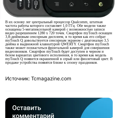
В их основу лег центральный процессор Qualcomm, штатная
частота работы которого составляет 1,0 ГГц. Обе модели также
оснащены 5-мегапиксельной камерой с возможностью записи
видео разрешением 1280 х 720 точек. Смартфон myTouch оснащен
3,8-дюймовым сенсорным дисплеем, в то время как его собрат
myTouch Q довольствуется сенсорным экраном с диагональю 3,5
дюйма и выдвижной клавиатурой QWERTY. Смартфон myTouch
также может похвастаться фронтальной камерой для совершения
видеозвонков. Смартфон myTouch будет доступен в черном и
белом вариантах цветового исполнения, в то время как модель
myTouch Q появится окрашенной в серый или фиолетовый цвет. В
продаже устройства появятся ближе к сезону праздников.
Источник: Tcmagazine.com