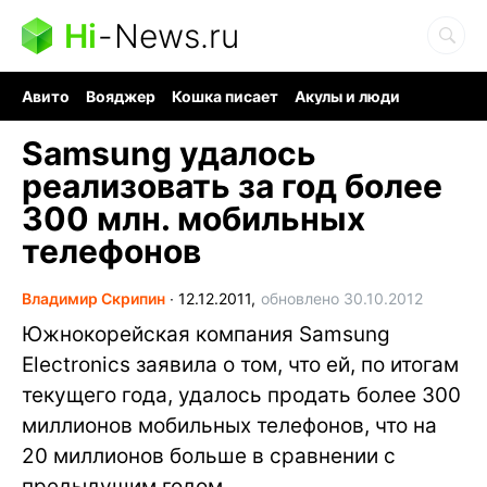
Hi
-
News.ru
Авито
Вояджер
Кошка писает
Акулы и люди
Ядерная война
Судоку и пазлы
Ядовитые пауки
Samsung удалось
реализовать за год более
300 млн. мобильных
телефонов
Владимир Скрипин
∙
12.12.2011,
обновлено 30.10.2012
Южнокорейская компания Samsung
Electronics заявила о том, что ей, по итогам
текущего года, удалось продать более 300
миллионов мобильных телефонов, что на
20 миллионов больше в сравнении с
предыдущим годом.