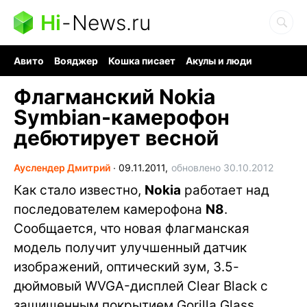
Hi
-
News.ru
Авито
Вояджер
Кошка писает
Акулы и люди
Ядерная война
Судоку и пазлы
Ядовитые пауки
Флагманский Nokia
Symbian-камерофон
дебютирует весной
Ауслендер Дмитрий
∙
09.11.2011,
обновлено 30.10.2012
Как стало известно,
Nokia
работает над
последователем камерофона
N8
.
Сообщается, что новая флагманская
модель получит улучшенный датчик
изображений, оптический зум, 3.5-
дюймовый WVGA-дисплей Clear Black с
защищенным покрытием Gorilla Glass,