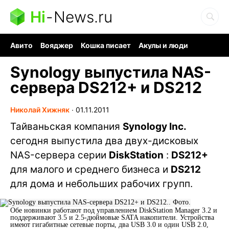
Hi
-
News.ru
Авито
Вояджер
Кошка писает
Акулы и люди
Ядерная война
Судоку и пазлы
Ядовитые пауки
Synology выпустила NAS-
сервера DS212+ и DS212
Николай Хижняк
∙
01.11.2011
Тайваньская компания
Synology Inc.
сегодня выпустила два двух-дисковых
NAS-сервера серии
DiskStation
:
DS212+
для малого и среднего бизнеса и
DS212
для дома и небольших рабочих групп.
Обе новинки работают под управлением DiskStation Manager 3.2 и
поддерживают 3.5 и 2.5-дюймовые SATA накопители. Устройства
имеют гигабитные сетевые порты, два USB 3.0 и один USB 2.0,