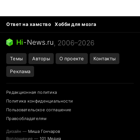
Ответ на хамство
Хобби для мозга
Бензин 100 и 95
Тунцы в океанариуме
Следующая пандемия
Google Maps открытие
Hi
-
News.ru
, 2006–2026
Темы
Авторы
О проекте
Контакты
Реклама
Редакционная политика
Политика конфиденциальности
Пользовательское соглашение
Правообладателям
Дизайн —
Миша Гончаров
Воплощение —
101 Медиа