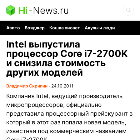
Hi
-
News.ru
Авито
Вояджер
Кошка писает
Акулы и люди
Ядерная война
Судоку и пазлы
Ядовитые пауки
Intel выпустила
процессор Core i7-2700K
и снизила стоимость
других моделей
Владимир Скрипин
∙
24.10.2011
Компания Intel, ведущий производитель
микропроцессоров, официально
представила процессорный прейскурант в
который в этот раз попала новая модель,
известная под коммерческим названием
Core i7-2700K.