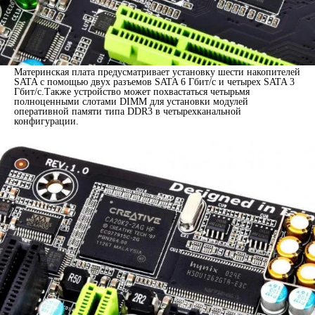
Материнская плата предусматривает установку шести накопителей
SATA с помощью двух разъемов SATA 6 Гбит/с и четырех SATA 3
Гбит/с.Также устройство может похвастаться четырьмя
полноценными слотами DIMM для установки модулей
оперативной памяти типа DDR3 в четырехканальной
конфигурации.