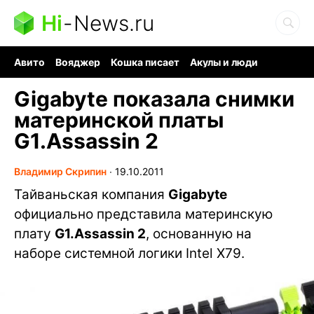
Hi
-
News.ru
Авито
Вояджер
Кошка писает
Акулы и люди
Ядерная война
Судоку и пазлы
Ядовитые пауки
Gigabyte показала снимки
материнской платы
G1.Assassin 2
Владимир Скрипин
∙
19.10.2011
Тайваньская компания
Gigabyte
официально представила материнскую
плату
G1.Assassin 2
, основанную на
наборе системной логики Intel X79.