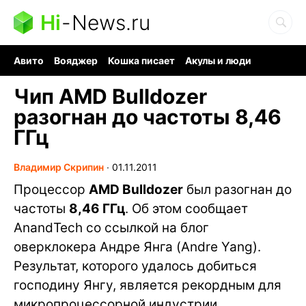
Hi
-
News.ru
Авито
Вояджер
Кошка писает
Акулы и люди
Ядерная война
Ядовитые пауки
Судоку и пазлы
Чип AMD Bulldozer
разогнан до частоты 8,46
ГГц
Владимир Скрипин
∙
01.11.2011
Процессор
AMD Bulldozer
был разогнан до
частоты
8,46 ГГц
. Об этом сообщает
AnandTech со ссылкой на блог
оверклокера Андре Янга (Andre Yang).
Результат, которого удалось добиться
господину Янгу, является рекордным для
микропроцессорной индустрии.