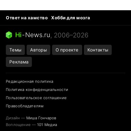
Ответ на хамство
Хобби для мозга
Бензин 100 и 95
Тунцы в океанариуме
Следующая пандемия
Google Maps открытие
Hi
-
News.ru
, 2006–2026
Темы
Авторы
О проекте
Контакты
Реклама
Редакционная политика
Политика конфиденциальности
Пользовательское соглашение
Правообладателям
Дизайн —
Миша Гончаров
Воплощение —
101 Медиа