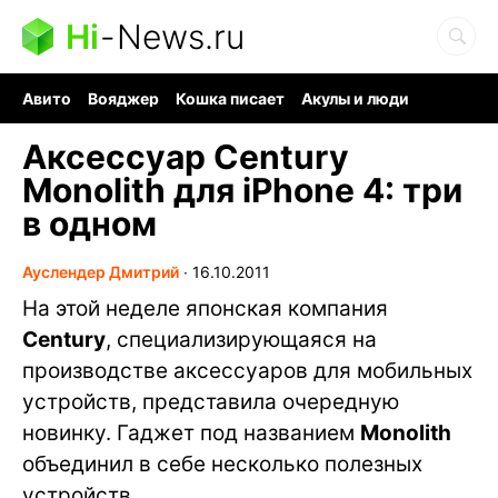
Hi
-
News.ru
Авито
Вояджер
Кошка писает
Акулы и люди
Ядерная война
Судоку и пазлы
Ядовитые пауки
Аксессуар Century
Monolith для iPhone 4: три
в одном
Ауслендер Дмитрий
∙
16.10.2011
На этой неделе японская компания
Century
, специализирующаяся на
производстве аксессуаров для мобильных
устройств, представила очередную
новинку. Гаджет под названием
Monolith
объединил в себе несколько полезных
устройств.