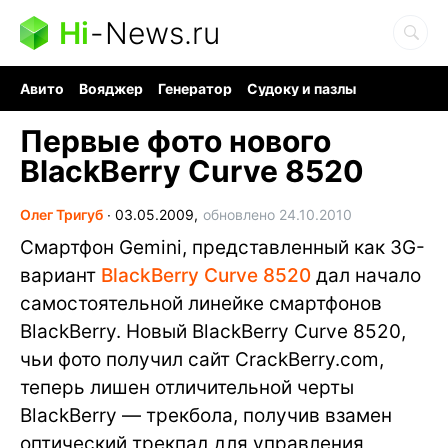
Hi
-
News.ru
Авито
Вояджер
Генератор
Судоку и пазлы
Хобби для мозга
Бензин 100 vs 95
Следующая пандемия
Первые фото нового
BlackBerry Curve 8520
Олег Тригуб
∙
03.05.2009,
обновлено 24.10.2010
Смартфон Gemini, представленный как 3G-
вариант
BlackBerry Curve 8520
дал начало
самостоятельной линейке смартфонов
BlackBerry. Новый BlackBerry Curve 8520,
чьи фото получил сайт CrackBerry.com,
теперь лишен отличительной черты
BlackBerry — трекбола, получив взамен
оптический трекпад для управления