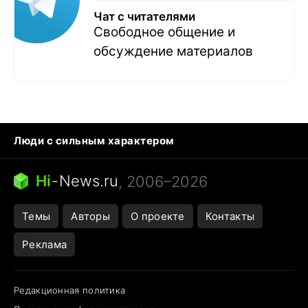
Чат с читателями
Свободное общение и
обсуждение материалов
Люди с сильным характером
Кошка писает на кровать
Тунцы в океанариуме
Ядовитые пауки России
Hi
-
News.ru
, 2006–2026
Города в ядерной войне
Открытие в Google Maps
Темы
Авторы
О проекте
Контакты
Реклама
Редакционная политика