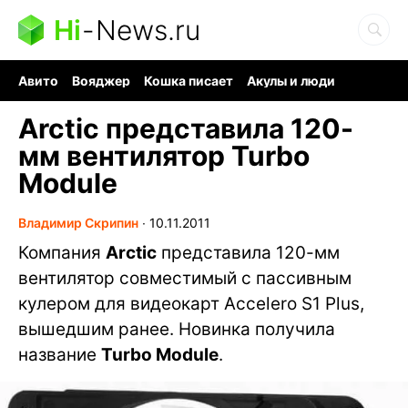
Hi
-
News.ru
Авито
Вояджер
Кошка писает
Акулы и люди
Ядерная война
Судоку и пазлы
Ядовитые пауки
Arctic представила 120-
мм вентилятор Turbo
Module
Владимир Скрипин
∙
10.11.2011
Компания
Arctic
представила 120-мм
вентилятор совместимый с пассивным
кулером для видеокарт Accelero S1 Plus,
вышедшим ранее. Новинка получила
название
Turbo Module
.