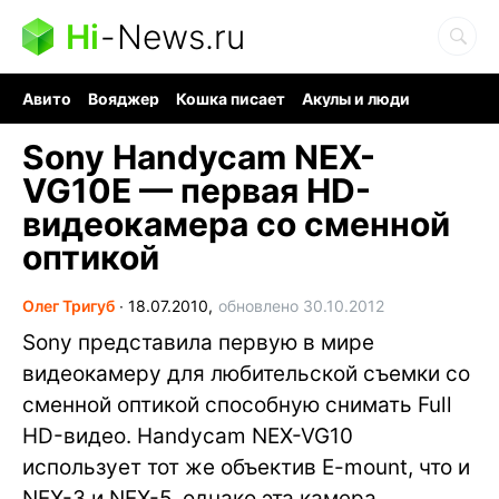
Hi
-
News.ru
Авито
Вояджер
Кошка писает
Акулы и люди
Ядерная война
Ядовитые пауки
Судоку и пазлы
Sony Handycam NEX-
VG10E — первая HD-
видеокамера со сменной
оптикой
Олег Тригуб
∙
18.07.2010,
обновлено 30.10.2012
Sony представила первую в мире
видеокамеру для любительской съемки со
сменной оптикой способную снимать Full
HD-видео. Handycam NEX-VG10
использует тот же объектив E-mount, что и
NEX-3 и NEX-5, однако эта камера