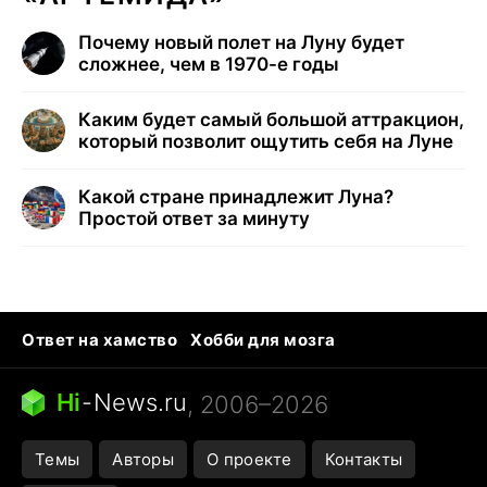
Почему новый полет на Луну будет
сложнее, чем в 1970-е годы
Каким будет самый большой аттракцион,
который позволит ощутить себя на Луне
Какой стране принадлежит Луна?
Простой ответ за минуту
Ответ на хамство
Хобби для мозга
Бензин 100 и 95
Тунцы в океанариуме
Следующая пандемия
Google Maps открытие
Hi
-
News.ru
, 2006–2026
Темы
Авторы
О проекте
Контакты