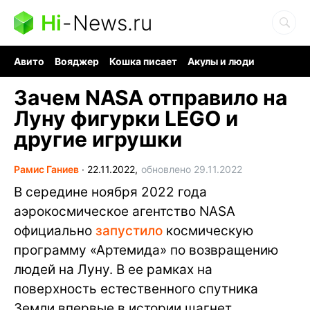
Hi
-
News.ru
Авито
Вояджер
Кошка писает
Акулы и люди
Ядерная война
Судоку и пазлы
Ядовитые пауки
Зачем NASA отправило на
Луну фигурки LEGO и
другие игрушки
Рамис Ганиев
∙
22.11.2022,
обновлено 29.11.2022
В середине ноября 2022 года
аэрокосмическое агентство NASA
официально
запустило
космическую
программу «Артемида» по возвращению
людей на Луну. В ее рамках на
поверхность естественного спутника
Земли впервые в истории шагнет