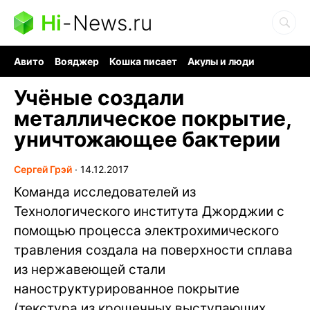
Hi
-
News.ru
Авито
Вояджер
Кошка писает
Акулы и люди
Ядерная война
Судоку и пазлы
Ядовитые пауки
Учёные создали
металлическое покрытие,
уничтожающее бактерии
Сергей Грэй
∙
14.12.2017
Команда исследователей из
Технологического института Джорджии с
помощью процесса электрохимического
травления создала на поверхности сплава
из нержавеющей стали
наноструктурированное покрытие
(текстура из крошечных выступающих