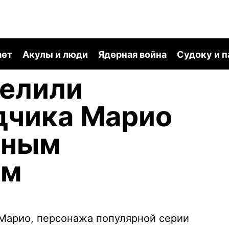
ает
Акулы и люди
Ядерная война
Судоку и 
делили
дчика Марио
нным
ом
Марио, персонажа популярной серии