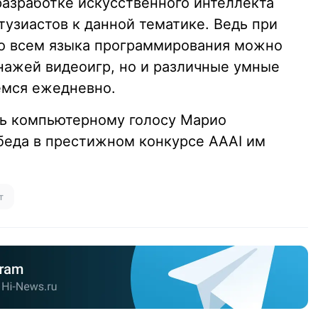
разработке искусственного интеллекта
узиастов к данной тематике. Ведь при
го всем языка программирования можно
онажей видеоигр, но и различные умные
емся ежедневно.
ть компьютерному голосу Марио
обеда в престижном конкурсе AAAI им
т