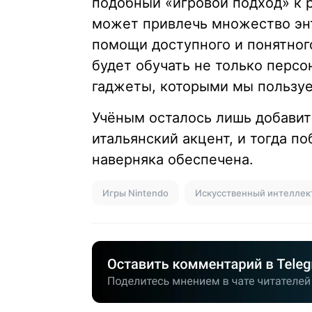
подобный «игровой подход» к 
может привлечь множество энт
помощи доступного и понятно
будет обучать не только перс
гаджеты, которыми мы пользу
Учёным осталось лишь добави
итальянский акцент, и тогда п
наверняка обеспечена.
Игры Nintendo
Искусственный интеллек