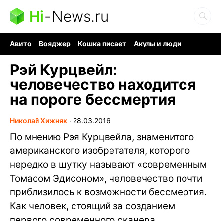
Hi
-
News.ru
Авито
Вояджер
Кошка писает
Акулы и люди
Ядерная война
Судоку и пазлы
Ядовитые пауки
Рэй Курцвейл:
человечество находится
на пороге бессмертия
Николай Хижняк
∙
28.03.2016
По мнению Рэя Курцвейла, знаменитого
американского изобретателя, которого
нередко в шутку называют «современным
Томасом Эдисоном», человечество почти
приблизилось к возможности бессмертия.
Как человек, стоящий за созданием
первого современного сканера,