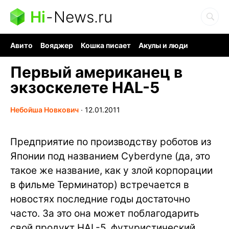
Hi
-
News.ru
Авито
Вояджер
Кошка писает
Акулы и люди
Ядерная война
Судоку и пазлы
Ядовитые пауки
Первый американец в
экзоскелете HAL-5
Небойша Новкович
∙
12.01.2011
Предприятие по производству роботов из
Японии под названием Cyberdyne (да, это
такое же название, как у злой корпорации
в фильме Терминатор) встречается в
новостях последние годы достаточно
часто. За это она может поблагодарить
свой продукт HAL-5, футуристический