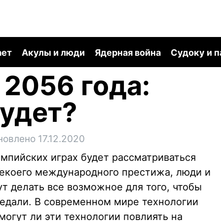
ает
Акулы и люди
Ядерная война
Судоку и 
2056 года:
будет?
новлено 17.12.2020
импийских играх будет рассматриваться
екоего международного престижа, люди и
т делать все возможное для того, чтобы
медали. В современном мире технологии
могут ли эти технологии повлиять на