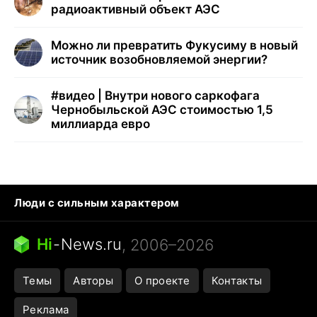
радиоактивный объект АЭС
Можно ли превратить Фукусиму в новый
источник возобновляемой энергии?
#
видео | Внутри нового саркофага
Чернобыльской АЭС стоимостью 1,5
миллиарда евро
Люди с сильным характером
Кошка писает на кровать
Тунцы в океанариуме
Ядовитые пауки России
Hi
-
News.ru
, 2006–2026
Города в ядерной войне
Открытие в Google Maps
Темы
Авторы
О проекте
Контакты
Реклама