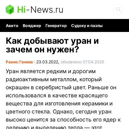
Hi
-
News.ru
Авито
Вояджер
Генератор
Судоку и пазлы
Хобби для мозга
Бензин 100 vs 95
Следующая пандемия
Как добывают уран и
зачем он нужен?
Рамис Ганиев
∙
23.03.2022,
обновлено 07.04.2026
Уран является редким и дорогим
радиоактивным металлом, который
окрашен в серебристый цвет. Раньше он
использовался в качестве красящего
вещества для изготовления керамики и
цветного стекла. Однако, сегодня уран
высоко ценится за способность его ядер к
делению и выделению тепла — этот