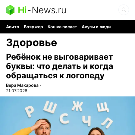
Hi
-
News.ru
Авито
Вояджер
Кошка писает
Акулы и люди
Ядерная война
Судоку и пазлы
Ядовитые пауки
Здоровье
Ребёнок не выговаривает
буквы: что делать и когда
обращаться к логопеду
Вера Макарова
∙
21.07.2026