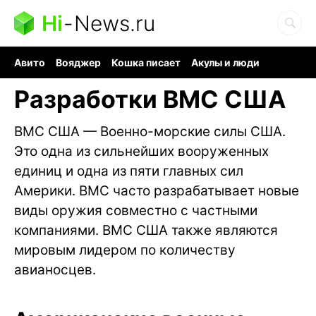
Hi
-
News.ru
Авито
Вояджер
Кошка писает
Акулы и люди
Ядерная война
Судоку и пазлы
Ядовитые пауки
Разработки ВМС США
ВМС США — Военно-морские силы США.
Это одна из сильнейших вооруженных
единиц и одна из пяти главных сил
Америки. ВМС часто разрабатывает новые
виды оружия совместно с частными
компаниями. ВМС США также являются
мировым лидером по количеству
авианосцев.