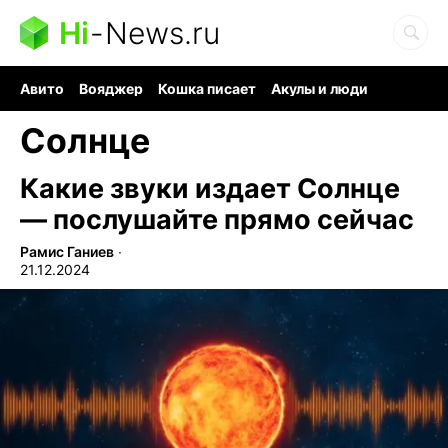
Hi
-
News.ru
Авито
Вояджер
Кошка писает
Акулы и люди
Ядерная война
Судоку и пазлы
Ядовитые пауки
Солнце
Какие звуки издает Солнце
— послушайте прямо сейчас
Рамис Ганиев
∙
21.12.2024