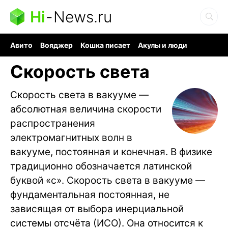
Hi
-
News.ru
Авито
Вояджер
Кошка писает
Акулы и люди
Ядерная война
Ядовитые пауки
Судоку и пазлы
Скорость света
Скорость света в вакууме —
абсолютная величина скорости
распространения
электромагнитных волн в
вакууме, постоянная и конечная. В физике
традиционно обозначается латинской
буквой «c». Скорость света в вакууме —
фундаментальная постоянная, не
зависящая от выбора инерциальной
системы отсчёта (ИСО). Она относится к