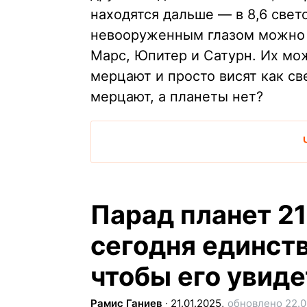
находятся дальше — в 8,6 свет
невооруженным глазом можно у
Марс, Юпитер и Сатурн. Их мож
мерцают и просто висят как св
мерцают, а планеты нет?
Парад планет 21
сегодня единст
чтобы его увиде
Рамис Ганиев
∙
21.01.2025,
обновлено 22.0