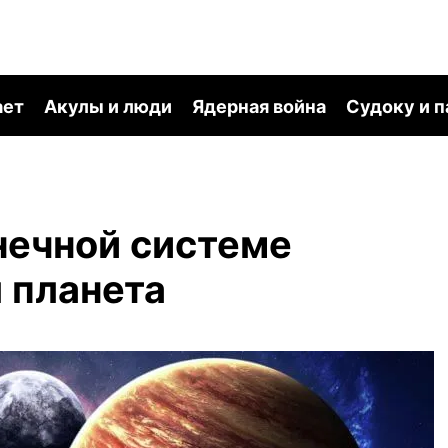
ает
Акулы и люди
Ядерная война
Судоку и 
нечной системе
 планета