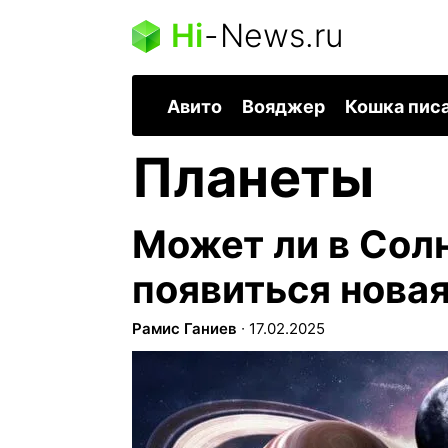
Hi
-
News.ru
Авито
Вояджер
Кошка пис
Планеты
Может ли в Сол
появиться новая
Рамис Ганиев
∙
17.02.2025