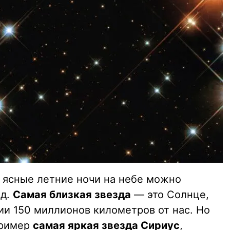
 ясные летние ночи на небе можно
зд.
Самая близкая звезда
— это Солнце,
ии 150 миллионов километров от нас. Но
пример
самая яркая звезда Сириус
,