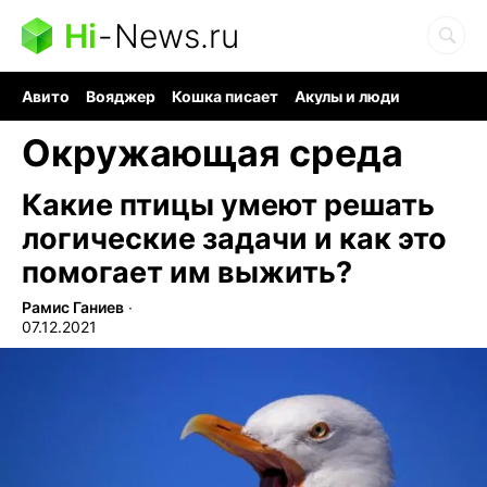
Hi
-
News.ru
Авито
Вояджер
Кошка писает
Акулы и люди
Ядерная война
Судоку и пазлы
Ядовитые пауки
Окружающая среда
Какие птицы умеют решать
логические задачи и как это
помогает им выжить?
Рамис Ганиев
∙
07.12.2021