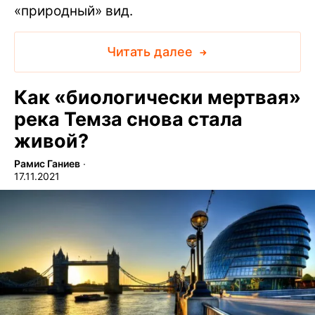
«природный» вид.
Читать далее
Как «биологически мертвая»
река Темза снова стала
живой?
Рамис Ганиев
∙
17.11.2021