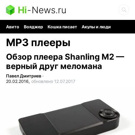
Hi
-
News.ru
Авито
Вояджер
Кошка писает
Акулы и люди
Ядерная война
Ядовитые пауки
Судоку и пазлы
MP3 плееры
Обзор плеера Shanling M2 —
верный друг меломана
Павел Дмитриев
∙
20.02.2016,
обновлено 12.07.2017