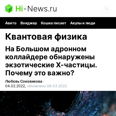
Hi
-
News.ru
Авито
Вояджер
Кошка писает
Акулы и люди
Ядерная война
Ядовитые пауки
Судоку и пазлы
Квантовая физика
На Большом адронном
коллайдере обнаружены
экзотические Х-частицы.
Почему это важно?
Любовь Соковикова
∙
04.02.2022,
обновлено 08.03.2022