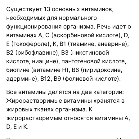
Существует 13 основных витаминов,
необходимых для нормального
функционирования организма. Речь идет о
витаминах A, C (аскорбиновой кислоте), D,
E (токофероле), K, B1 (тиамине, аневрине),
B2 (рибофлавине), B3 (никотиновой
кислоте, ниацине), пантотеновой кислоте,
биотине (витамине H), B6 (пиридоксине,
адермине), B12, B9 (фолиевой кислоте).
Все витамины делятся на две категории:
Жирорастворимые витамины хранятся в
жировых тканях организма. К
жирорастворимым относятся витамины A,
D, E и K.