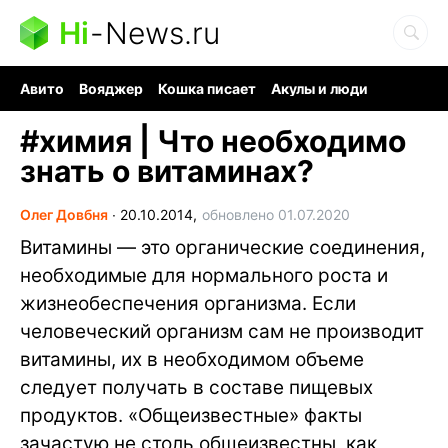
Hi
-
News.ru
Авито
Вояджер
Кошка писает
Акулы и люди
Ядерная война
Судоку и пазлы
Ядовитые пауки
#
химия | Что необходимо
знать о витаминах?
Олег Довбня
∙
20.10.2014,
обновлено 01.07.2020
Витамины — это органические соединения,
необходимые для нормального роста и
жизнеобеспечения организма. Если
человеческий организм сам не производит
витамины, их в необходимом объеме
следует получать в составе пищевых
продуктов. «Общеизвестные» факты
зачастую не столь общеизвестны, как