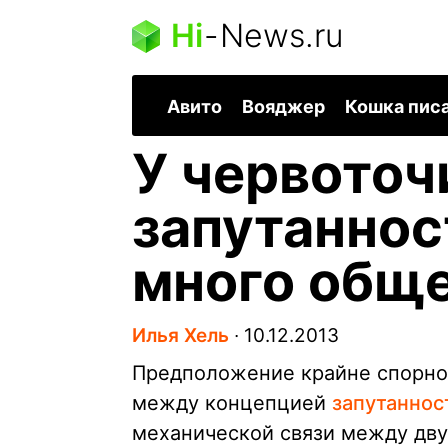
Hi
-
News.ru
Авито
Вояджер
Кошка пис
У червоточ
запутаннос
много общ
Илья Хель
∙
10.12.2013
Предположение крайне спорно
между концепцией
запутаннос
механической связи между дву