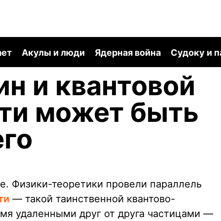
ает
Акулы и люди
Ядерная война
Судоку и 
ин и квантовой
ти может быть
его
е. Физики-теоретики провели параллель
ти
— такой таинственной квантово-
мя удаленными друг от друга частицами —