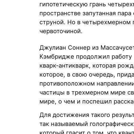
гипотетическую грань четырех
пространстве запутанная пара
струной. Но в четырехмерном 
червоточиной.
Джулиан Соннер из Массачусет
Кэмбридже продолжил работу К
кварк-антикварк, которая рож
которое, в свою очередь, прид
противоположном направлении.
частицы в трехмерном мире с
мире, о чем и поспешил расска
Для достижения такого резуль
так называемый голографическ
который гласит о том, что кван