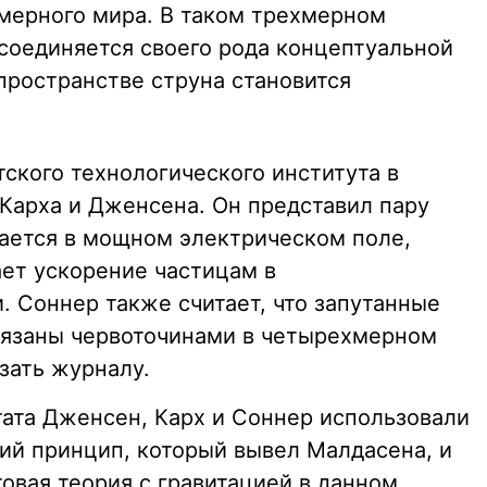
мерного мира. В таком трехмерном
 соединяется своего рода концептуальной
пространстве струна становится
ского технологического института в
арха и Дженсена. Он представил пару
дается в мощном электрическом поле,
ает ускорение частицам в
 Соннер также считает, что запутанные
вязаны червоточинами в четырехмерном
зать журналу.
тата Дженсен, Карх и Соннер использовали
ий принцип, который вывел Малдасена, и
товая теория с гравитацией в данном