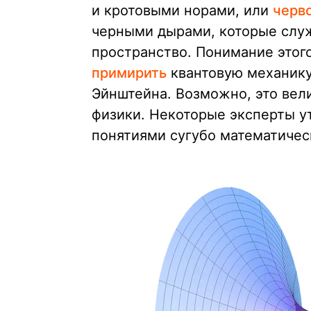
и кротовыми норами, или
черв
черными дырами, которые слу
пространство. Понимание этог
примирить
квантовую механику
Эйнштейна. Возможно, это вел
физики. Некоторые эксперты у
понятиями сугубо математичес