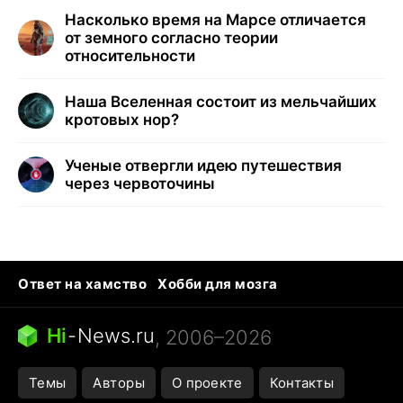
Насколько время на Марсе отличается
от земного согласно теории
относительности
Наша Вселенная состоит из мельчайших
кротовых нор?
Ученые отвергли идею путешествия
через червоточины
Ответ на хамство
Хобби для мозга
Бензин 100 и 95
Тунцы в океанариуме
Следующая пандемия
Google Maps открытие
Hi
-
News.ru
, 2006–2026
Темы
Авторы
О проекте
Контакты