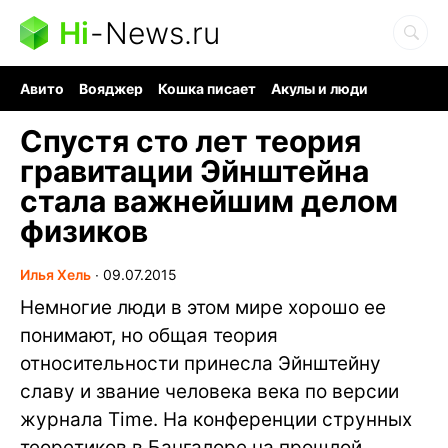
Hi
-
News.ru
Авито
Вояджер
Кошка писает
Акулы и люди
Ядерная война
Судоку и пазлы
Ядовитые пауки
Спустя сто лет теория
гравитации Эйнштейна
стала важнейшим делом
физиков
Илья Хель
∙
09.07.2015
Немногие люди в этом мире хорошо ее
понимают, но общая теория
относительности принесла Эйнштейну
славу и звание человека века по версии
журнала Time. На конференции струнных
теоретиков в Бангалоре на прошлой