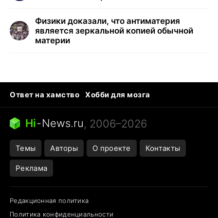
Физики доказали, что антиматерия
является зеркальной копией обычной
материи
Ответ на хамство
Хобби для мозга
Бензин 100 vs 95
Тунцы в океанариуме
Следующая пандемия
Google Maps открытие
Hi
-
News.ru
, 2006–2026
Темы
Авторы
О проекте
Контакты
Реклама
Редакционная политика
Политика конфиденциальности