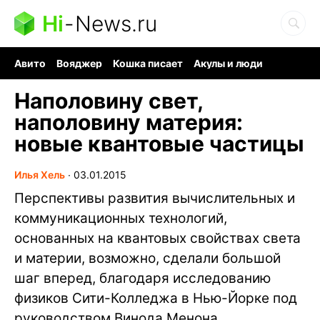
Hi
-
News.ru
Авито
Вояджер
Кошка писает
Акулы и люди
Ядерная война
Ядовитые пауки
Судоку и пазлы
Наполовину свет,
наполовину материя:
новые квантовые частицы
Илья Хель
∙
03.01.2015
Перспективы развития вычислительных и
коммуникационных технологий,
основанных на квантовых свойствах света
и материи, возможно, сделали большой
шаг вперед, благодаря исследованию
физиков Сити-Колледжа в Нью-Йорке под
руководством Винода Менона.