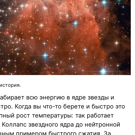
история.
забирает всю энергию в ядре звезды и
ро. Когда вы что-то берете и быстро это
пный рост температуры: так работает
 Коллапс звездного ядра до нейтронной
ным примером быстрого сжатия. За