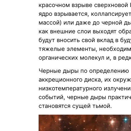
красочном взрыве сверхновой I
ядро взрывается, коллапсирует
массой) или даже до черной ды
как внешние слои выходят обра
будут вносить свой вклад в бу
тяжелые элементы, необходимы
органических молекул и, в ред
Черные дыры по определению с
аккреционного диска, их окру
низкотемпературного излучени
событий, черные дыры практич
становятся сущей тьмой.