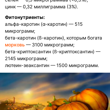
цинк — 0,32 миллиграмма (3%).
Фитонутриенты:
альфа-каротин (α-каротин) — 515
микрограмм;
бета-каротин (ß-каротин), которым богата
морковь
— 3100 микрограмм;
бета-криптоксантин (ß-криптоксантин) —
2145 микрограмм;
лютеин-зеаксантин — 1500 микрограмм.