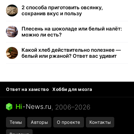
2 способа приготовить овсянку,
сохранив вкус и пользу
Плесень на шоколаде или белый налёт:
можно ли есть?
Какой хлеб действительно полезнее —
белый или ржаной? Ответ вас удивит
Ответ на хамство
Хобби для мозга
Бензин 100 и 95
Тунцы в океанариуме
Следующая пандемия
Google Maps открытие
Hi
-
News.ru
, 2006–2026
Темы
Авторы
О проекте
Контакты