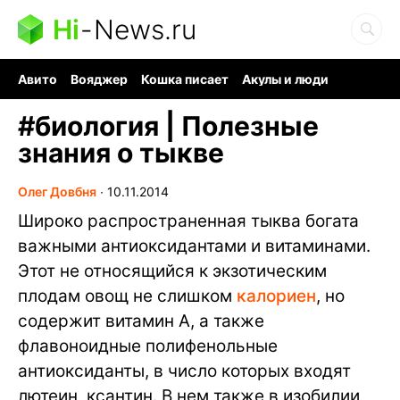
Hi
-
News.ru
Авито
Вояджер
Кошка писает
Акулы и люди
Ядерная война
Судоку и пазлы
Ядовитые пауки
#
биология | Полезные
знания о тыкве
Олег Довбня
∙
10.11.2014
Широко распространенная тыква богата
важными антиоксидантами и витаминами.
Этот не относящийся к экзотическим
плодам овощ не слишком
калориен
, но
содержит витамин A, а также
флавоноидные полифенольные
антиоксиданты, в число которых входят
лютеин, ксантин. В нем также в изобилии