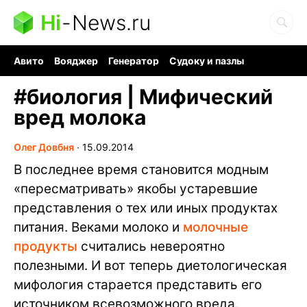
Hi
-
News.ru
Авито
Вояджер
Генератор
Судоку и пазлы
Хобби для мозга
Бензин 100 vs 95
Следующая пандемия
#
биология | Мифический
вред молока
Олег Довбня
∙
15.09.2014
В последнее время становится модным
«пересматривать» якобы устаревшие
представления о тех или иных продуктах
питания. Веками молоко и
молочные
продукты
считались невероятно
полезными. И вот теперь диетологическая
мифология старается представить его
источником всевозможного вреда.