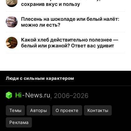
сохранив вкус и пользу
Плесень на шоколаде или белый налёт:
можно ли есть?
Какой хлеб действительно полезнее —
белый или ржаной? Ответ вас удивит
Люди с сильным характером
Кошка писает на кровать
Тунцы в океанариуме
Ядовитые пауки России
Hi
-
News.ru
, 2006–2026
Города в ядерной войне
Открытие в Google Maps
Темы
Авторы
О проекте
Контакты
Реклама