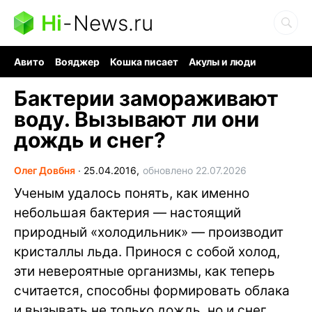
Hi
-
News.ru
Авито
Вояджер
Кошка писает
Акулы и люди
Ядерная война
Судоку и пазлы
Ядовитые пауки
Бактерии замораживают
воду. Вызывают ли они
дождь и снег?
Олег Довбня
∙
25.04.2016,
обновлено 22.07.2026
Ученым удалось понять, как именно
небольшая бактерия — настоящий
природный «холодильник» — производит
кристаллы льда. Принося с собой холод,
эти невероятные организмы, как теперь
считается, способны формировать облака
и вызывать не только дождь, но и снег,