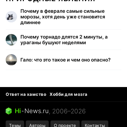
Почему в феврале самые сильные
морозы, хотя день уже становится
длиннее
Почему торнадо длятся 2 минуты, а
ураганы бушуют неделями
Гало: что это такое и чем оно опасно?
Ответ на хамство
Хобби для мозга
Бензин 100 и 95
Тунцы в океанариуме
Следующая пандемия
Google Maps открытие
Hi
-
News.ru
, 2006–2026
Темы
Авторы
О проекте
Контакты