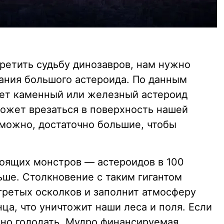
ретить судьбу динозавров, нам нужно
дания большого астероида. По данным
лет каменный или железный астероид
ожет врезаться в поверхность нашей
зможно, достаточно большие, чтобы
тоящих монстров — астероидов в 100
ьше. Столкновение с таким гигантом
гретых осколков и заполнит атмосферу
а, что уничтожит наши леса и поля. Если
зно голодать. Мудро финансируемая