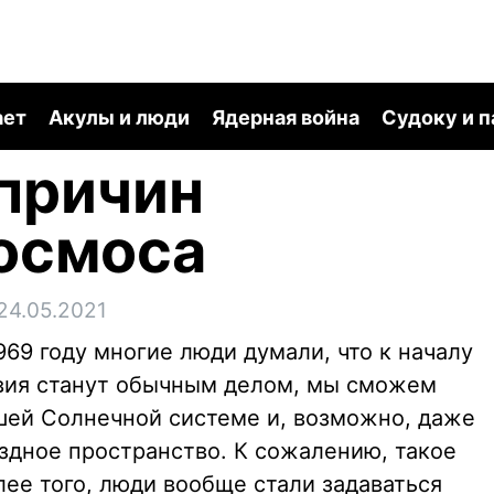
ает
Акулы и люди
Ядерная война
Судоку и 
причин
осмоса
24.05.2021
969 году многие люди думали, что к началу
твия станут обычным делом, мы сможем
шей Солнечной системе и, возможно, даже
здное пространство. К сожалению, такое
ее того, люди вообще стали задаваться