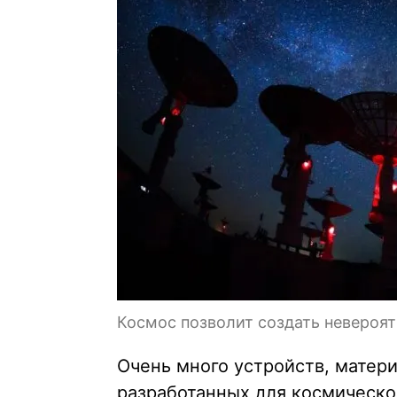
Космос позволит создать невероя
Очень много устройств, матери
разработанных для космическ