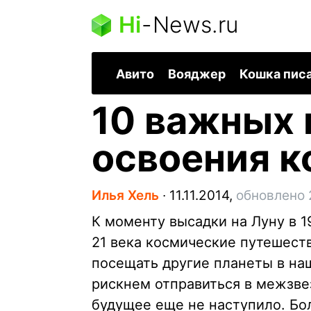
Hi
-
News.ru
Авито
Вояджер
Кошка пис
10 важных 
освоения к
Илья Хель
∙
11.11.2014,
обновлено 
К моменту высадки на Луну в 1
21 века космические путешес
посещать другие планеты в на
рискнем отправиться в межзве
будущее еще не наступило. Бол