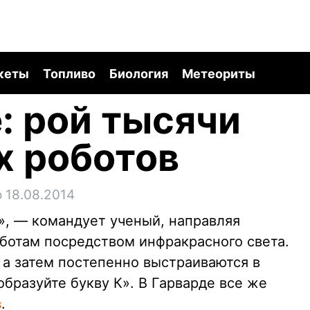
кеты
Топливо
Биология
Метеориты
: рой тысячи
х роботов
 18.08.2014
, — командует ученый, направляя
ботам посредством инфракрасного света.
 а затем постепенно выстраиваются в
образуйте букву К». В Гарварде все же
в
.