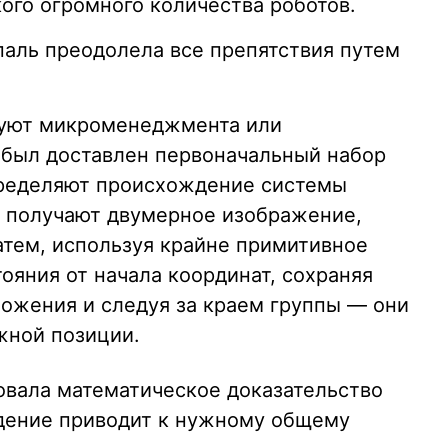
ого огромного количества роботов.
паль преодолела все препятствия путем
буют микроменеджмента или
к был доставлен первоначальный набор
пределяют происхождение системы
ы получают двумерное изображение,
атем, используя крайне примитивное
ояния от начала координат, сохраняя
ложения и следуя за краем группы — они
жной позиции.
вала математическое доказательство
едение приводит к нужному общему