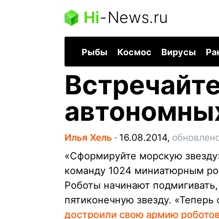
Hi
-
News.ru
Рыбы
Космос
Вирусы
Ра
Встречайте
автономны
Илья Хель
∙
16.08.2014,
обновлено
«Сформируйте морскую звезду»
команду 1024 миниатюрным ро
Роботы начинают подмигивать,
пятиконечную звезду. «Теперь 
достроили свою армию робото