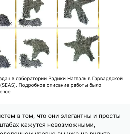
дан в лаборатории Радики Нагпаль в Гарвардской
(SEAS). Подробное описание работы было
ence.
стем в том, что они элегантны и просты
сштабах кажутся невозможными, —
ределенном уровне вы уже не видите