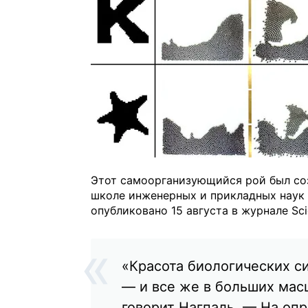
Этот самоорганизующийся рой был соз
школе инженерных и прикладных наук 
опубликовано 15 августа в журнале Sci
«Красота биологических си
— и все же в больших ма
говорит Нагпаль. — На оп