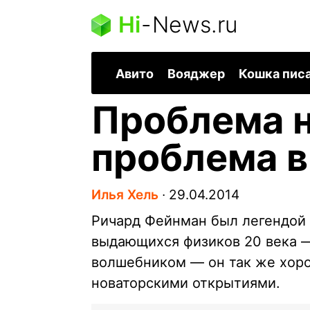
Hi
-
News.ru
Авито
Вояджер
Кошка пис
Проблема н
проблема в
Илья Хель
∙
29.04.2014
Ричард Фейнман был легендой 
выдающихся физиков 20 века —
волшебником — он так же хоро
новаторскими открытиями.